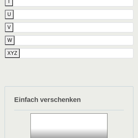
T
U
V
W
XYZ
Einfach verschenken