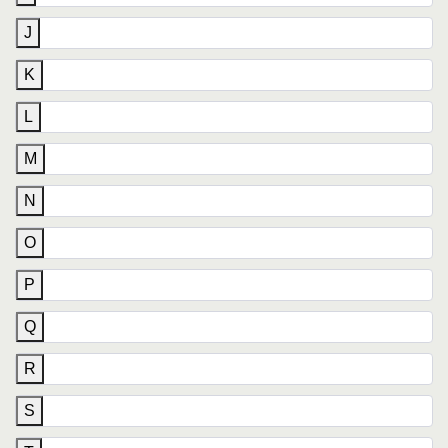
J
K
L
M
N
O
P
Q
R
S